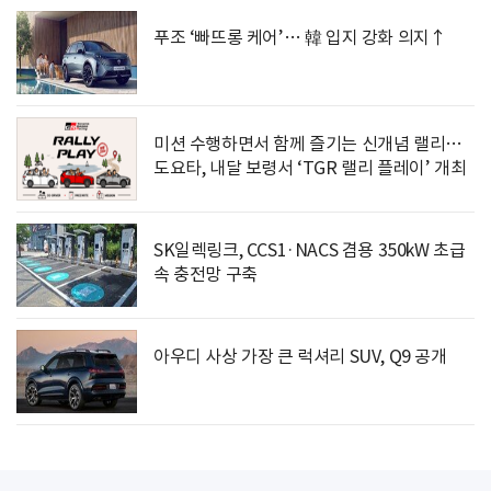
푸조 ‘빠뜨롱 케어’… 韓 입지 강화 의지↑
미션 수행하면서 함께 즐기는 신개념 랠리…
도요타, 내달 보령서 ‘TGR 랠리 플레이’ 개최
SK일렉링크, CCS1·NACS 겸용 350kW 초급
속 충전망 구축
아우디 사상 가장 큰 럭셔리 SUV, Q9 공개