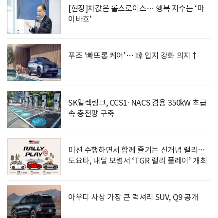
[현장]차값은 롤스로이스… 행복 지수는 ‘마
이바흐’
푸조 ‘빠뜨롱 케어’… 韓 입지 강화 의지↑
SK일렉링크, CCS1·NACS 겸용 350kW 초급
속 충전망 구축
미션 수행하면서 함께 즐기는 신개념 랠리…
도요타, 내달 보령서 ‘TGR 랠리 플레이’ 개최
아우디 사상 가장 큰 럭셔리 SUV, Q9 공개