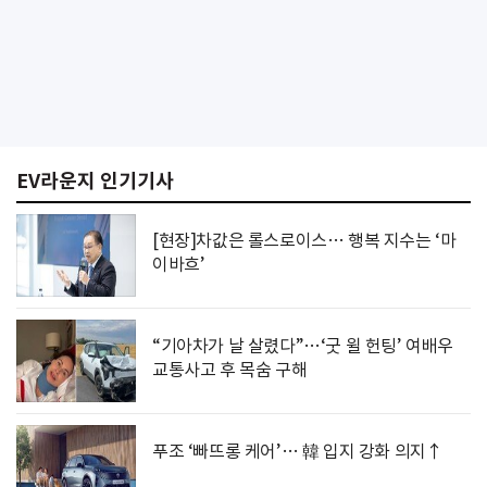
EV라운지 인기기사
[현장]차값은 롤스로이스… 행복 지수는 ‘마
이바흐’
“기아차가 날 살렸다”…‘굿 윌 헌팅’ 여배우
교통사고 후 목숨 구해
푸조 ‘빠뜨롱 케어’… 韓 입지 강화 의지↑