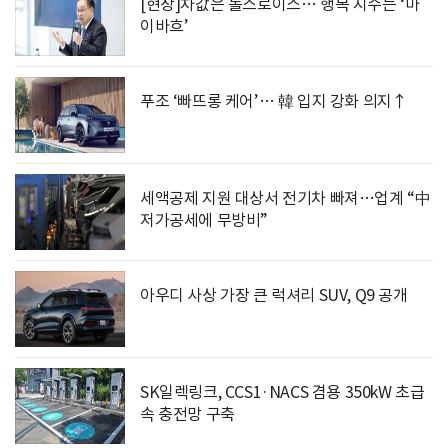
[현장]차값은 롤스로이스… 행복 지수는 ‘마
이바흐’
푸조 ‘빠뜨롱 케어’… 韓 입지 강화 의지↑
세액공제 지원 대상서 전기차 빠져…업계 “中
저가공세에 무방비”
아우디 사상 가장 큰 럭셔리 SUV, Q9 공개
SK일렉링크, CCS1·NACS 겸용 350kW 초급
속 충전망 구축