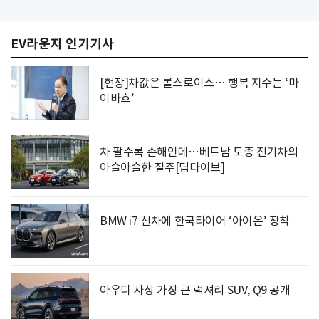
EV라운지 인기기사
[현장]차값은 롤스로이스… 행복 지수는 ‘마
이바흐’
차 팔수록 손해인데…베트남 토종 전기차의
아슬아슬한 질주[딥다이브]
BMW i7 신차에 한국타이어 ‘아이온’ 장착
아우디 사상 가장 큰 럭셔리 SUV, Q9 공개