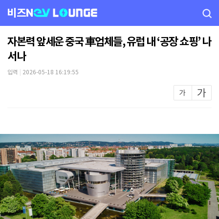
비즈N
자본력 앞세운 중국 車업체들, 유럽 내 ‘공장 쇼핑’ 나
서나
입력
|
2026-05-18 16:19:55